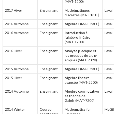
(MAT-1200)
2017 Hiver
Enseignant
Mathématiques
Laval
discrètes (MAT-1310)
2016 Automne
Enseignant
Algèbre I (MAT-2300)
Laval
2016 Automne
Enseignant
Introduction à
Laval
l’algèbre linéaire
(MAT-1200)
2016 Hiver
Enseignant
Analyse p-adique et
Laval
les groupes de Lie p-
adiques (MAT-7390)
2015 Automne
Enseignant
Algèbre I (MAT-2300)
Laval
2015 Hiver
Enseignant
Algèbre linéaire
Laval
avancée (MAT-2200)
2014 Automne
Enseignant
Algèbre commutative
Laval
et théorie de
Galois (MAT-7200)
2014 Winter
Course
Mathematics for
McGil
coordinator
Education