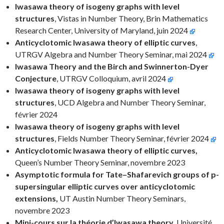
Iwasawa theory of isogeny graphs with level
structures
, Vistas in Number Theory, Brin Mathematics
Research Center, University of Maryland, juin 2024
Anticyclotomic Iwasawa theory of elliptic curves
,
UTRGV Algebra and Number Theory Seminar, mai 2024
Iwasawa Theory and the Birch and Swinnerton-Dyer
Conjecture
, UTRGV Colloquium, avril 2024
Iwasawa theory of isogeny graphs with level
structures
, UCD Algebra and Number Theory Seminar,
février 2024
Iwasawa theory of isogeny graphs with level
structures
, Fields Number Theory Seminar, février 2024
Anticyclotomic Iwasawa theory of elliptic curves,
Queen’s Number Theory Seminar, novembre 2023
Asymptotic formula for Tate–Shafarevich groups of p-
supersingular elliptic curves over anticyclotomic
extensions,
UT Austin Number Theory Seminars,
novembre 2023
Mini-cours sur la théorie d’Iwasawa theory
, Université