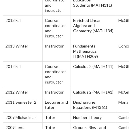
and
Students (MATH111)
instructor
2013 Fall
Course
Enriched Linear
McGil
coordinator
Algebra and
and
Geometry (MATH134)
instructor
2013 Winter
Instructor
Fundamental
Conco
Mathematics
II (MATH209)
2012 Fall
Course
Calculus 2 (MATH141)
McGil
coordinator
and
instructor
2012 Winter
Instructor
Calculus 2 (MATH141)
McGil
2011 Semester 2
Lecturer and
Diophantine
Mona
tutor
Equations (M4361)
2009 Michaelmas
Tutor
Number Theory
Camb
2009 Lent
Tutor
Groups, Rings and
Camb