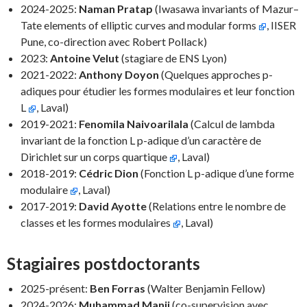
2024-2025:
Naman Pratap
(Iwasawa invariants of Mazur–
Tate elements of elliptic curves and modular forms
, IISER
Pune, co-direction avec Robert Pollack)
2023:
Antoine Velut
(stagiare de ENS Lyon)
2021-2022:
Anthony Doyon
(Quelques approches p-
adiques pour étudier les formes modulaires et leur fonction
L
, Laval)
2019-2021:
Fenomila Naivoarilala
(C
alcul de lambda
invariant de la fonction L p-adique d’un caractère de
Dirichlet sur un corps quartique
, Laval)
2018-2019:
Cédric Dion
(Fonction L p-adique d’une forme
modulaire
, Laval)
2017-2019:
David Ayotte
(Relations entre le nombre de
classes et les formes modulaires
, Laval)
Stagiaires postdoctorants
2025-présent:
Ben Forras
(Walter Benjamin Fellow)
2024-2026:
Muhammad Manji
(co-supervision avec