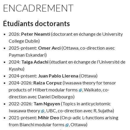
ENCADREMENT
Étudiants doctorants
2026:
Peter Neamti
(doctorant en échange de University
College Dublin)
2025-présent:
Omer Avci
(Ottawa, co-direction avec
Payman Eskandari)
2024:
Taiga Adachi
(étudiant en échange de l’Université de
Kyushu)
2024-présent:
Juan Pablo Llerena
(Ottawa)
2024-2026:
Raiza Corpuz
(Iwasawa theory for tensor
products of Hilbert modular forms
, Waikato, co-
direction avec Daniel Delbourgo)
2022-2026:
Tam Nguyen
(Topics in anticyclotomic
Iwasawa theory
, UBC, co-direction avec R. Sujatha)
2021-présent:
Mihir Deo
(On p-adic L-functions arising
from Bianchi modular forms
, Ottawa)