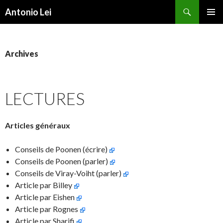
Search
Antonio Lei
SKIP
PRIMAR
TO
MENU
CONTENT
Archives
LECTURES
Articles généraux
Conseils de Poonen (écrire)
Conseils de Poonen (parler)
Conseils de Viray-Voiht (parler)
Article par Billey
Article par Eishen
Article par Rognes
Article par Sharifi