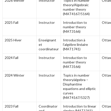
2026 Winter
Instructor
Topics in number
Otta
theory/Algebraic
number theory
(MAT4167/5164)
2025 Fall
Instructor
Introduction to
Otta
number theory
(MAT3166)
2025 Hiver
Enseignant
Introduction à
Otta
et
l’algébre linéaire
coordinateur
(MAT1741)
2024 Fall
Instructor
Introduction to
Otta
number theory
(MAT3166)
2024 Winter
Instructor
Topics in number
Otta
theory/algebra –
Diophantine
equations and elliptic
curves
(MAT4167/5327)
2023 Fall
Coordinator
Introduction to linear
Otta
and
algebra (MAT1341)