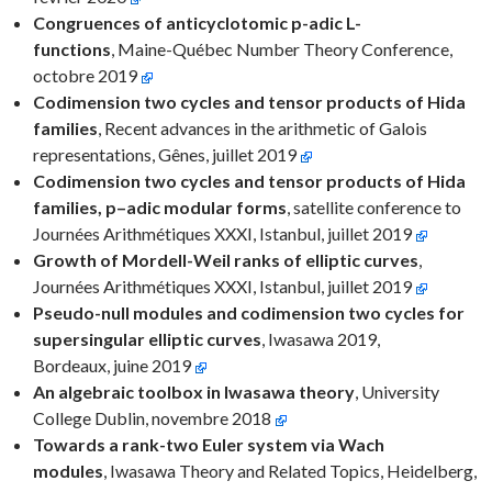
Congruences of anticyclotomic p-adic L-
functions
, Maine-Québec Number Theory Conference,
octobre 2019
Codimension two cycles and tensor products of Hida
families
, Recent advances in the arithmetic of Galois
representations, Gênes, juillet 2019
Codimension two cycles and tensor products of Hida
families, p–adic modular forms
, satellite conference to
Journées Arithmétiques XXXI, Istanbul, juillet 2019
Growth of Mordell-Weil ranks of elliptic curves
,
Journées Arithmétiques XXXI, Istanbul, juillet 2019
Pseudo-null modules and codimension two cycles for
supersingular elliptic curves
, Iwasawa 2019,
Bordeaux, juine 2019
An algebraic toolbox in Iwasawa theory
, University
College Dublin, novembre 2018
Towards a rank-two Euler system via Wach
modules
, Iwasawa Theory and Related Topics, Heidelberg,