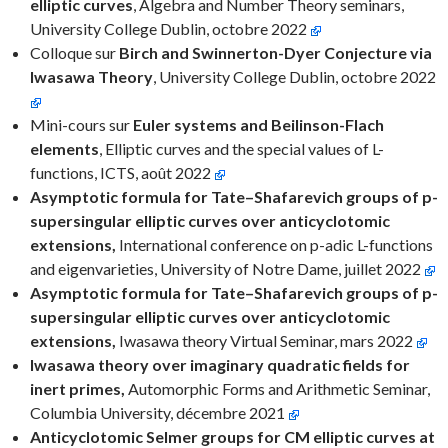
elliptic curves
, Algebra and Number Theory seminars,
University College Dublin, octobre 2022
Colloque sur
Birch and Swinnerton-Dyer Conjecture via
Iwasawa Theory
, University College Dublin, octobre 2022
Mini-cours sur
Euler systems and Beilinson-Flach
elements
, Elliptic curves and the special values of L-
functions, ICTS, août 2022
Asymptotic formula for Tate–Shafarevich groups of p-
supersingular elliptic curves over anticyclotomic
extensions,
International conference on p-adic L-functions
and eigenvarieties, University of Notre Dame, juillet 2022
Asymptotic formula for Tate–Shafarevich groups of p-
supersingular elliptic curves over anticyclotomic
extensions,
Iwasawa theory Virtual Seminar, mars 2022
Iwasawa theory over imaginary quadratic fields for
inert primes,
Automorphic Forms and Arithmetic Seminar,
Columbia University, décembre 2021
Anticyclotomic Selmer groups for CM elliptic curves at