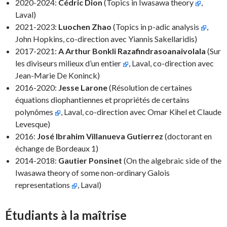
2020-2024:
Cédric Dion
(Topics in Iwasawa theory
,
Laval)
2021-2023:
Luochen Zhao
(Topics in p-adic analysis
,
John Hopkins, co-direction avec Yiannis Sakellaridis)
2017-2021:
A Arthur Bonkli Razafindrasoanaivolala
(Sur
les diviseurs milieux d’un entier
, Laval, co-direction avec
Jean-Marie De Koninck)
2016-2020:
Jesse Larone
(Résolution de certaines
équations diophantiennes et propriétés de certains
polynômes
, Laval, co-direction avec Omar Kihel et Claude
Levesque)
2016:
José Ibrahim Villanueva Gutierrez
(doctorant en
échange de Bordeaux 1)
2014-2018:
Gautier Ponsinet
(On the algebraic side of the
Iwasawa theory of some non-ordinary Galois
representations
, Laval)
Étudiants à la maîtrise